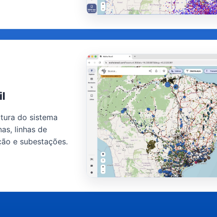
gia eólica.
Entrar em contato
il
utura do sistema
inas, linhas de
ição e subestações.