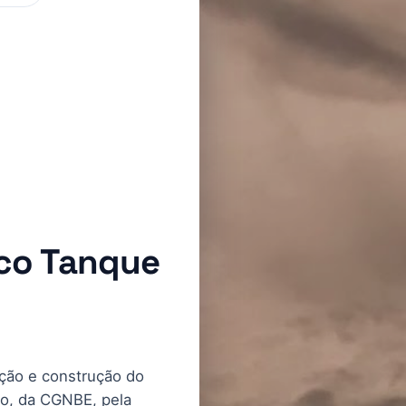
co Tanque
nção e construção do
o, da CGNBE, pela