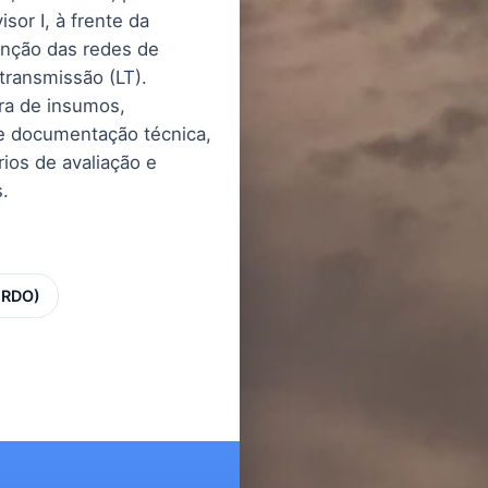
or I, à frente da
nção das redes de
transmissão (LT).
ra de insumos,
 e documentação técnica,
ios de avaliação e
.
 RDO)