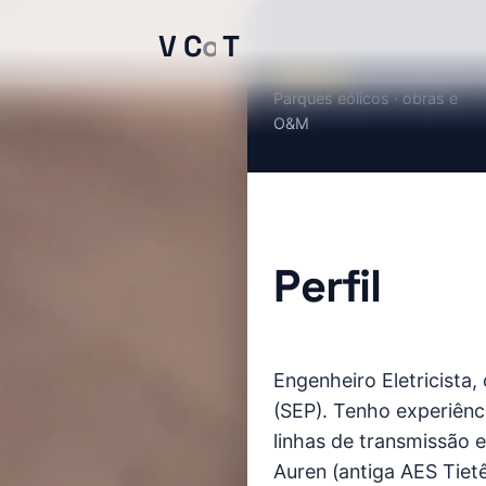
V
o
l
t
C
o
u
l
o
m
b
T
e
s
l
a
Eólica
Parques eólicos · obras e
O&M
Perfil
Engenheiro Eletricista,
(SEP). Tenho experiênc
linhas de transmissão 
Auren (antiga AES Tie