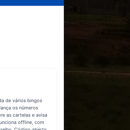
a de vários bingos
lança os números
re as cartelas e avisa
nciona offline, com
relho. Código aberto