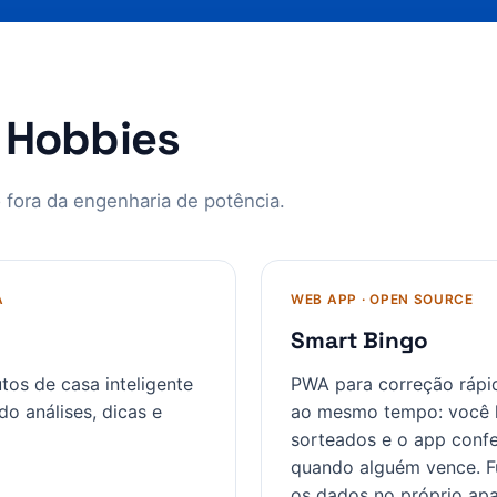
e Hobbies
 fora da engenharia de potência.
A
WEB APP · OPEN SOURCE
Smart Bingo
tos de casa inteligente
PWA para correção rápid
do análises, dicas e
ao mesmo tempo: você 
sorteados e o app confe
quando alguém vence. Fu
os dados no próprio apa