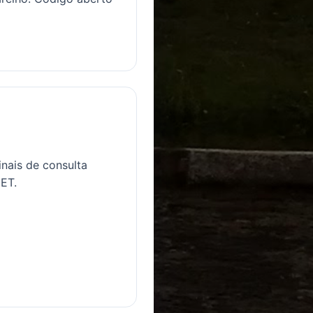
inais de consulta
ET.