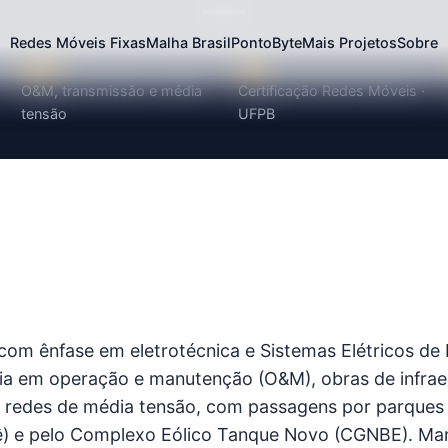
Redes Móveis Fixas
Malha Brasil
PontoByte
Mais Projetos
Sobre
SEP
5G
O&M, transmissão e média
Certificação Redes Móveis ·
tensão
UFPB
 com ênfase em eletrotécnica e Sistemas Elétricos de
ia em operação e manutenção (O&M), obras de infrae
e redes de média tensão, com passagens por parques
tê) e pelo Complexo Eólico Tanque Novo (CGNBE). Ma