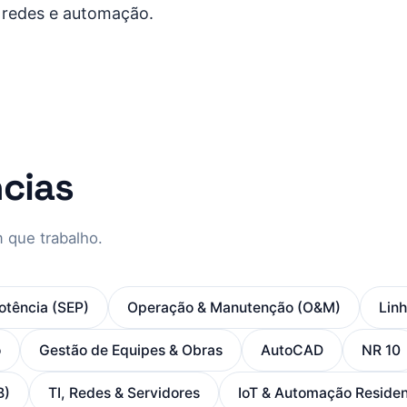
, redes e automação.
cias
 que trabalho.
otência (SEP)
Operação & Manutenção (O&M)
Lin
o
Gestão de Equipes & Obras
AutoCAD
NR 10
B)
TI, Redes & Servidores
IoT & Automação Residen