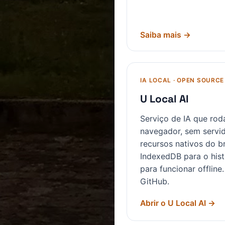
Saiba mais
→
IA LOCAL · OPEN SOURCE
U Local AI
Serviço de IA que rod
navegador, sem servid
recursos nativos do 
IndexedDB para o hist
para funcionar offlin
GitHub.
Abrir o U Local AI
→