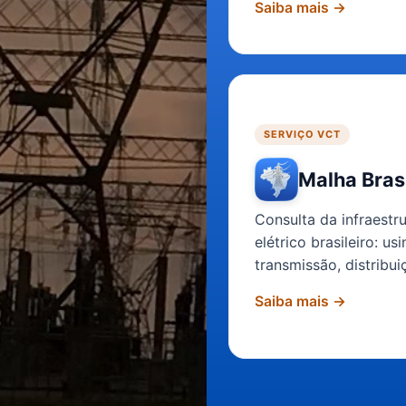
no setor de ener
Saiba mais
→
Conheça
SERVIÇO VCT
Malha Bras
Consulta da infraestr
elétrico brasileiro: us
transmissão, distribu
Saiba mais
→