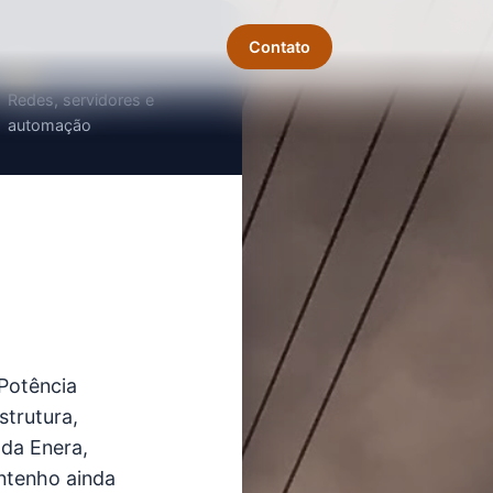
Contato
TI
Redes, servidores e
automação
 Potência
strutura,
 da Enera,
ntenho ainda