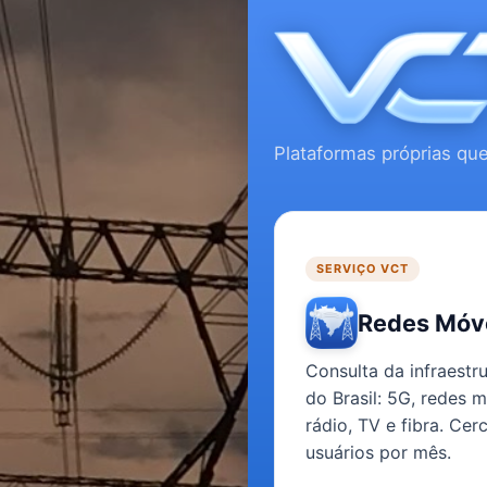
Plataformas próprias que
ENGENHEIRO ELET
Vit
SERVIÇO VCT
Redes Móve
Consulta da infraestr
do Brasil: 5G, redes m
Atuo com Sistem
rádio, TV e fibra. Cer
manutenção, li
usuários por mês.